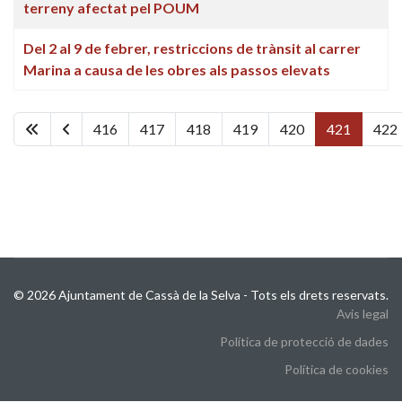
terreny afectat pel POUM
Del 2 al 9 de febrer, restriccions de trànsit al carrer
Marina a causa de les obres als passos elevats
416
417
418
419
420
421
422
Pàgina 421 de 449
© 2026 Ajuntament de Cassà de la Selva - Tots els drets reservats.
Avis legal
Política de protecció de dades
Política de cookies