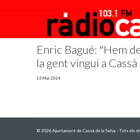
Enric Bagué: "Hem de 
la gent vingui a Cassà
13 Mai 2014
© 2026 Ajuntament de Cassà de la Selva - Tots els dr