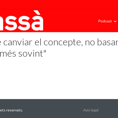
Podcast
canviar el concepte, no basar-
 més sovint"
ets reservats.
Avis legal