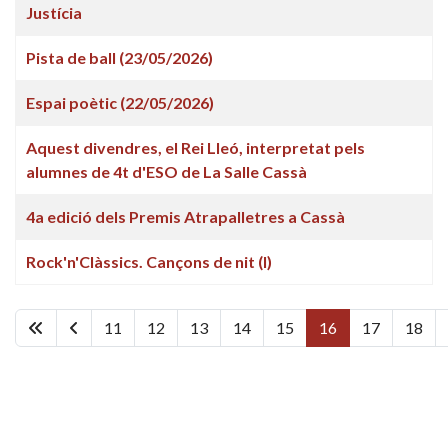
Justícia
Pista de ball (23/05/2026)
Espai poètic (22/05/2026)
Aquest divendres, el Rei Lleó, interpretat pels
alumnes de 4t d'ESO de La Salle Cassà
4a edició dels Premis Atrapalletres a Cassà
Rock'n'Clàssics. Cançons de nit (I)
11
12
13
14
15
16
17
18
Pàgina 16 de 449