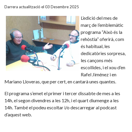
Darrera actualització el 03 Desembre 2025
L’edició del mes de
març de l’emblemàtic
programa “Això és la
rehòstia” oferirà, com
és habitual, les
dedicatòries sorpresa,
les cançons més
escollides, i el xou d’en
Rafel Jiménez i en
Mariano Lloveras, que per cert, en cantarà unes quantes.
El programa s’emet el primer i tercer dissabte de mes a les
14h, el segon divendres a les 12h, i el quart diumenge a les
14h. També el podeu escoltar i/o descarregar al podcast
d’aquest web.