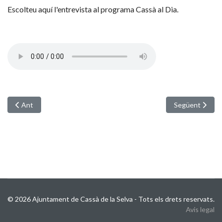
Escolteu aquí l'entrevista al programa Cassà al Dia.
Article anterior: Taller de creativitat per a nens i nenes aquesta s
Article següent
Ant
Següent
© 2026 Ajuntament de Cassà de la Selva - Tots els drets reservats.
Avis legal